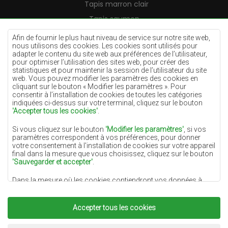
Tapis marron clair
Tapis saumon
Tapis crème
Afin de fournir le plus haut niveau de service sur notre site web,
nous utilisons des cookies. Les cookies sont utilisés pour
Tapis lilas
adapter le contenu du site web aux préférences de l’utilisateur,
pour optimiser l’utilisation des sites web, pour créer des
Tapis jaunes
statistiques et pour maintenir la session de l’utilisateur du site
Tapis menthe
web. Vous pouvez modifier les paramètres des cookies en
cliquant sur le bouton « Modifier les paramètres ». Pour
Tapis bleus
consentir à l’installation de cookies de toutes les catégories
indiquées ci-dessus sur votre terminal, cliquez sur le bouton
Tapis oranges
'Accepter tous les cookies'
.
Tapis roses
Si vous cliquez sur le bouton
'Modifier les paramètres'
, si vos
Tapis gris
paramètres correspondent à vos préférences, pour donner
votre consentement à l'installation de cookies sur votre appareil
Tapis terre cuite
final dans la mesure que vous choisissez, cliquez sur le bouton
'Sauvegarder et accepter'
.
Tapis verts
Dans la mesure où les cookies contiendront vos données à
Tapis dorés
caractère personnel, la base du traitement est l'intérêt légitime
du responsable du traitement des données (DYWANYCHEMEX)
ou de tiers sous la forme de la fourniture de services de haute
Accepter tous les cookies
qualité sur notre site Web et des activités de marketing du
responsable du traitement des données et de ses Partenaires de
Copyright 2022
Tapis Chemex.
Tous droits réservés.