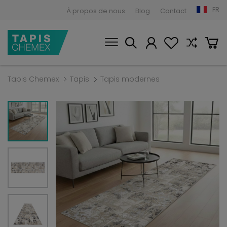
FR
À propos de nous
Blog
Contact
Tapis Chemex
Tapis
Tapis modernes