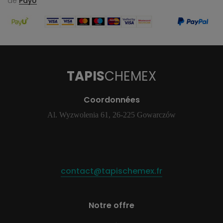
de
PayU
TAPIS
CHEMEX
Coordonnées
Al. Wyzwolenia 61, 26-225 Gowarczów
contact@tapischemex.fr
Notre offre