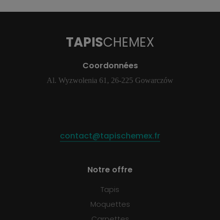
TAPIS
CHEMEX
Coordonnées
Al. Wyzwolenia 61, 26-225 Gowarczów
contact@tapischemex.fr
Notre offre
Tapis
Moquettes
Carpettes