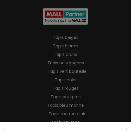
Tapis beiges
Tapis blancs
Tapis bruns
Tapis bourgognes
Tapis vert bouteille
Tapis noirs
Tapis rouges
Tapis pourpres
Tapis bleu marine
Tapis marron clair
Tapis saumon
Tapis crème