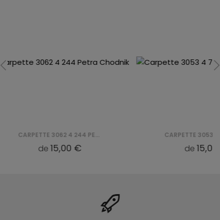
CARPETTE 3053 4 744 PETRA CHODNIK
15,00 €
1
de
de