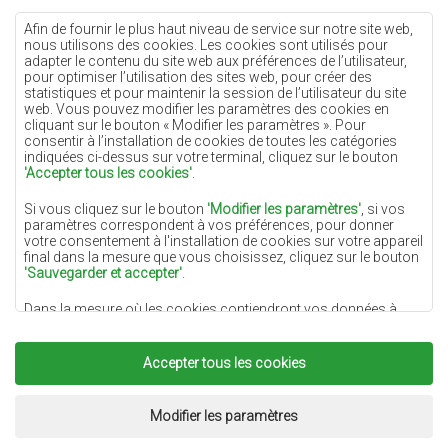
Tapis crème
Afin de fournir le plus haut niveau de service sur notre site web,
nous utilisons des cookies. Les cookies sont utilisés pour
Tapis lilas
adapter le contenu du site web aux préférences de l’utilisateur,
pour optimiser l’utilisation des sites web, pour créer des
Tapis jaunes
statistiques et pour maintenir la session de l’utilisateur du site
Tapis menthe
web. Vous pouvez modifier les paramètres des cookies en
cliquant sur le bouton « Modifier les paramètres ». Pour
Tapis bleus
consentir à l’installation de cookies de toutes les catégories
indiquées ci-dessus sur votre terminal, cliquez sur le bouton
Tapis oranges
'Accepter tous les cookies'
.
Tapis roses
Si vous cliquez sur le bouton
'Modifier les paramètres'
, si vos
Tapis gris
paramètres correspondent à vos préférences, pour donner
votre consentement à l'installation de cookies sur votre appareil
Tapis terre cuite
final dans la mesure que vous choisissez, cliquez sur le bouton
'Sauvegarder et accepter'
.
Tapis verts
Dans la mesure où les cookies contiendront vos données à
Tapis dorés
caractère personnel, la base du traitement est l'intérêt légitime
du responsable du traitement des données (DYWANYCHEMEX)
ou de tiers sous la forme de la fourniture de services de haute
Accepter tous les cookies
qualité sur notre site Web et des activités de marketing du
responsable du traitement des données et de ses Partenaires de
Copyright 2022
Tapis Chemex.
Tous droits réservés.
confiance.
Réalisation:
www.dimax.pl
Modifier les paramètres
Pour plus d'informations sur les cookies et le traitement