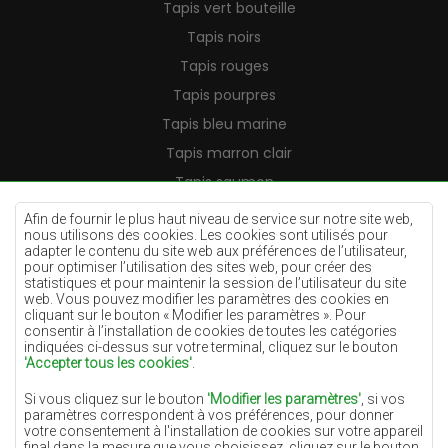
Tapis vert bouteille
Tapis noirs
Tapis rouges
Tapis pourpres
Tapis bleu marine
Tapis marron clair
Tapis saumon
Tapis crème
Afin de fournir le plus haut niveau de service sur notre site web,
nous utilisons des cookies. Les cookies sont utilisés pour
Tapis lilas
adapter le contenu du site web aux préférences de l’utilisateur,
pour optimiser l’utilisation des sites web, pour créer des
Tapis jaunes
statistiques et pour maintenir la session de l’utilisateur du site
Tapis menthe
web. Vous pouvez modifier les paramètres des cookies en
cliquant sur le bouton « Modifier les paramètres ». Pour
Tapis bleus
consentir à l’installation de cookies de toutes les catégories
indiquées ci-dessus sur votre terminal, cliquez sur le bouton
Tapis oranges
'Accepter tous les cookies'
.
Tapis roses
Si vous cliquez sur le bouton
'Modifier les paramètres'
, si vos
Tapis gris
paramètres correspondent à vos préférences, pour donner
votre consentement à l'installation de cookies sur votre appareil
Tapis terre cuite
final dans la mesure que vous choisissez, cliquez sur le bouton