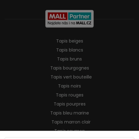
Tapis beiges
Tapis blancs
Tapis bruns
Tapis bourgognes
Tapis vert bouteille
Tapis noirs
Tapis rouges
Tapis pourpres
Tapis bleu marine
Tapis marron clair
Tapis saumon