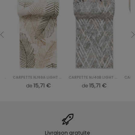
CARPETTE NJ69A LIGHT CRYSTAL CHODNIK HBC - ZIELONY
CARPETTE NJ40B LIGHT CRYSTAL CHODNIK HBB - SZARY
15,71 €
15,71 €
de
de
d
Livraison gratuite