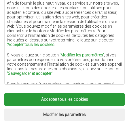
Tapis crème
Afin de fournir le plus haut niveau de service sur notre site web,
nous utilisons des cookies. Les cookies sont utilisés pour
Tapis lilas
adapter le contenu du site web aux préférences de l’utilisateur,
pour optimiser l’utilisation des sites web, pour créer des
Tapis jaunes
statistiques et pour maintenir la session de l’utilisateur du site
Tapis menthe
web. Vous pouvez modifier les paramètres des cookies en
cliquant sur le bouton « Modifier les paramètres ». Pour
Tapis bleus
consentir à l’installation de cookies de toutes les catégories
indiquées ci-dessus sur votre terminal, cliquez sur le bouton
Tapis oranges
'Accepter tous les cookies'
.
Tapis roses
Si vous cliquez sur le bouton
'Modifier les paramètres'
, si vos
Tapis gris
paramètres correspondent à vos préférences, pour donner
votre consentement à l'installation de cookies sur votre appareil
Tapis terre cuite
final dans la mesure que vous choisissez, cliquez sur le bouton
'Sauvegarder et accepter'
.
Tapis verts
Dans la mesure où les cookies contiendront vos données à
Tapis dorés
caractère personnel, la base du traitement est l'intérêt légitime
du responsable du traitement des données (DYWANYCHEMEX)
ou de tiers sous la forme de la fourniture de services de haute
Accepter tous les cookies
qualité sur notre site Web et des activités de marketing du
responsable du traitement des données et de ses Partenaires de
Copyright 2022
Tapis Chemex.
Tous droits réservés.
confiance.
Réalisation:
www.dimax.pl
Modifier les paramètres
Pour plus d'informations sur les cookies et le traitement
des données à caractère personnel, voir la
Politique de