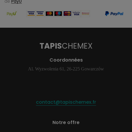
de
PayU
TAPIS
CHEMEX
Coordonnées
Al. Wyzwolenia 61, 26-225 Gowarczów
contact@tapischemex.fr
Notre offre