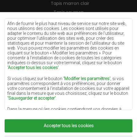
Tapis marron clair
Tapis saumon
Tapis crème
Afin de fournir le plus haut niveau de service sur notre site web,
nous utilisons des cookies. Les cookies sont utilisés pour
Tapis lilas
adapter le contenu du site web aux préférences de l’utilisateur,
pour optimiser l’utilisation des sites web, pour créer des
Tapis jaunes
statistiques et pour maintenir la session de l’utilisateur du site
Tapis menthe
web. Vous pouvez modifier les paramètres des cookies en
cliquant sur le bouton « Modifier les paramètres ». Pour
Tapis bleus
consentir à l’installation de cookies de toutes les catégories
indiquées ci-dessus sur votre terminal, cliquez sur le bouton
Tapis oranges
'Accepter tous les cookies'
.
Tapis roses
Si vous cliquez sur le bouton
'Modifier les paramètres'
, si vos
Tapis gris
paramètres correspondent à vos préférences, pour donner
votre consentement à l'installation de cookies sur votre appareil
Tapis terre cuite
final dans la mesure que vous choisissez, cliquez sur le bouton
'Sauvegarder et accepter'
.
Tapis verts
Dans la mesure où les cookies contiendront vos données à
Tapis dorés
caractère personnel, la base du traitement est l'intérêt légitime
du responsable du traitement des données (DYWANYCHEMEX)
ou de tiers sous la forme de la fourniture de services de haute
Accepter tous les cookies
qualité sur notre site Web et des activités de marketing du
responsable du traitement des données et de ses Partenaires de
Copyright 2022
Tapis Chemex.
Tous droits réservés.