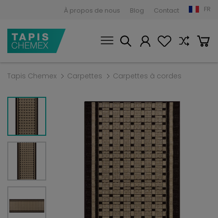
FR
À propos de nous
Blog
Contact
Tapis Chemex
Carpettes
Carpettes à cordes