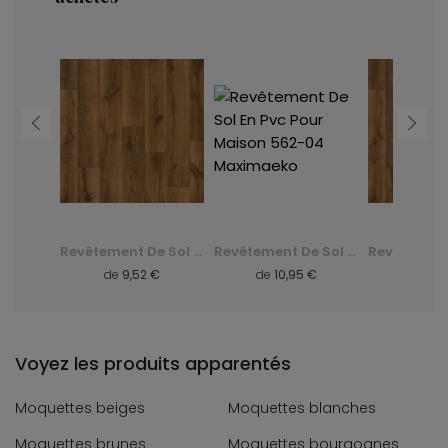
Revêtement De Sol En Pvc Pour Maison 562-04 Maximaeko
Revêtement De Sol En Pvc Pour Maison 482-02 Bonus
Revêtement De Sol En Pvc Pour Maison 562-04 Maximaeko
 €
de
9,52 €
de
10,95 €
de
9,
Voyez les produits apparentés
Moquettes beiges
Moquettes blanches
Moquettes brunes
Moquettes bourgognes