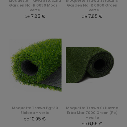
Moquette Trawa Sztuczna
Moquette Trawa Sztuczna
Garden No-R 0630 Moos -
Garden No-R 0600 Groen
verte
- verte
7,85 €
7,85 €
de
de
Moquette Trawa Pg-30
Moquette Trawa Sztuczna
Zielona - verte
Erba Mar 7000 Groen (Po)
- verte
10,95 €
de
6,55 €
de