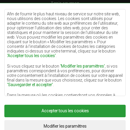
Tapis saumon
Tapis crème
Afin de fournir le plus haut niveau de service sur notre site web,
nous utilisons des cookies. Les cookies sont utilisés pour
Tapis lilas
adapter le contenu du site web aux préférences de l’utilisateur,
pour optimiser l’utilisation des sites web, pour créer des
Tapis jaunes
statistiques et pour maintenir la session de l’utilisateur du site
Tapis menthe
web. Vous pouvez modifier les paramètres des cookies en
cliquant sur le bouton « Modifier les paramètres ». Pour
Tapis bleus
consentir à l’installation de cookies de toutes les catégories
indiquées ci-dessus sur votre terminal, cliquez sur le bouton
Tapis oranges
'Accepter tous les cookies'
.
Tapis roses
Si vous cliquez sur le bouton
'Modifier les paramètres'
, si vos
Tapis gris
paramètres correspondent à vos préférences, pour donner
votre consentement à l'installation de cookies sur votre appareil
Tapis terre cuite
final dans la mesure que vous choisissez, cliquez sur le bouton
'Sauvegarder et accepter'
.
Tapis verts
Dans la mesure où les cookies contiendront vos données à
Tapis dorés
caractère personnel, la base du traitement est l'intérêt légitime
du responsable du traitement des données (DYWANYCHEMEX)
ou de tiers sous la forme de la fourniture de services de haute
Accepter tous les cookies
qualité sur notre site Web et des activités de marketing du
responsable du traitement des données et de ses Partenaires de
Copyright 2022
Tapis Chemex.
Tous droits réservés.
confiance.
Réalisation:
www.dimax.pl
Modifier les paramètres