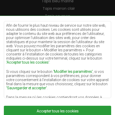
Tapis bleu marine
Tapis marron clair
Tapis saumon
Tapis crème
Afin de fournir le plus haut niveau de service sur notre site web,
nous utilisons des cookies. Les cookies sont utilisés pour
Tapis lilas
adapter le contenu du site web aux préférences de l’utilisateur,
pour optimiser l’utilisation des sites web, pour créer des
Tapis jaunes
statistiques et pour maintenir la session de l’utilisateur du site
Tapis menthe
web. Vous pouvez modifier les paramètres des cookies en
cliquant sur le bouton « Modifier les paramètres ». Pour
Tapis bleus
consentir à l’installation de cookies de toutes les catégories
indiquées ci-dessus sur votre terminal, cliquez sur le bouton
Tapis oranges
'Accepter tous les cookies'
.
Tapis roses
Si vous cliquez sur le bouton
'Modifier les paramètres'
, si vos
Tapis gris
paramètres correspondent à vos préférences, pour donner
votre consentement à l'installation de cookies sur votre appareil
Tapis terre cuite
final dans la mesure que vous choisissez, cliquez sur le bouton
'Sauvegarder et accepter'
.
Tapis verts
Dans la mesure où les cookies contiendront vos données à
Tapis dorés
caractère personnel, la base du traitement est l'intérêt légitime
du responsable du traitement des données (DYWANYCHEMEX)
ou de tiers sous la forme de la fourniture de services de haute
Accepter tous les cookies
qualité sur notre site Web et des activités de marketing du