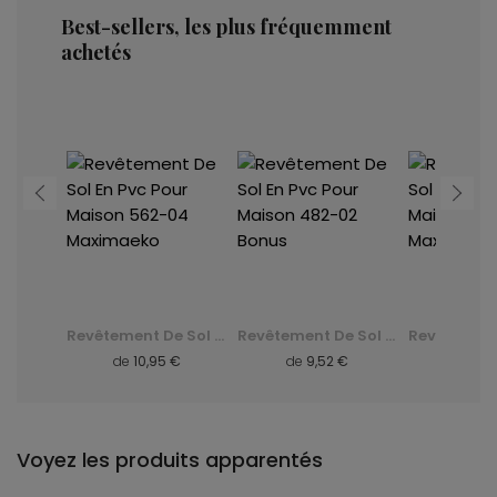
Best-sellers, les plus fréquemment
achetés
Revêtement De Sol En Pvc Pour Maison 562-04 Maximaeko
Revêtement De Sol En Pvc Pour Maison 482-02 Bonus
Revêtement De Sol En Pvc Pour Maison 562-04 Maximaeko
de
10,95 €
de
9,52 €
de
10,95 €
Voyez les produits apparentés