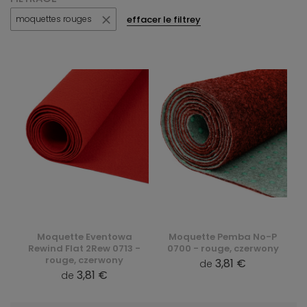
effacer le filtrey
moquettes rouges
Moquette Eventowa
Moquette Pemba No-P
Rewind Flat 2Rew 0713 -
0700 - rouge, czerwony
rouge, czerwony
3,81 €
de
3,81 €
de