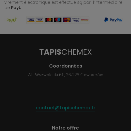
virement électronique est effectué
są par l’intermédiaire
de
PayU
TAPIS
CHEMEX
Coordonnées
Al. Wyzwolenia 61, 26-225 Gowarczów
contact@tapischemex.fr
Notre offre