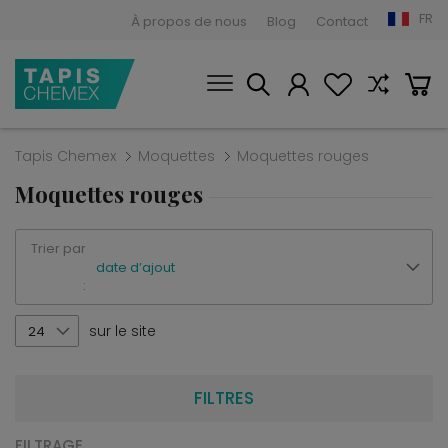
FR
À propos de nous
Blog
Contact
Tapis Chemex
Moquettes
Moquettes rouges
Moquettes rouges
Trier par
date d’ajout
:
sur le site
24
FILTRES
FILTRAGE