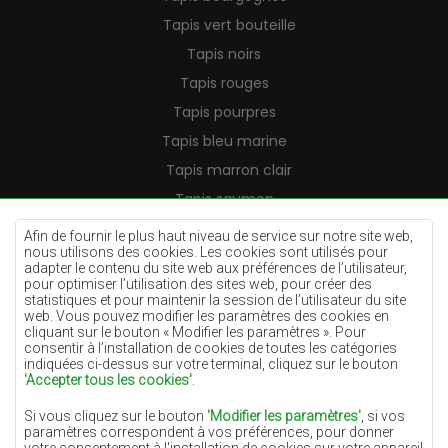
Tapis vert bouteille
Tapis noirs
Tapis rouges
Tapis pourpres
Tapis bleu marine
Tapis marron clair
Tapis saumon
Tapis crème
Afin de fournir le plus haut niveau de service sur notre site web,
nous utilisons des cookies. Les cookies sont utilisés pour
Tapis lilas
adapter le contenu du site web aux préférences de l’utilisateur,
pour optimiser l’utilisation des sites web, pour créer des
Tapis jaunes
statistiques et pour maintenir la session de l’utilisateur du site
Tapis menthe
web. Vous pouvez modifier les paramètres des cookies en
cliquant sur le bouton « Modifier les paramètres ». Pour
Tapis bleus
consentir à l’installation de cookies de toutes les catégories
indiquées ci-dessus sur votre terminal, cliquez sur le bouton
Tapis oranges
'Accepter tous les cookies'
.
Tapis roses
Si vous cliquez sur le bouton
'Modifier les paramètres'
, si vos
Tapis gris
paramètres correspondent à vos préférences, pour donner