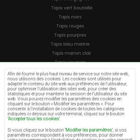
Tapis vert bouteille
Tapis noirs
Tapis rouges
Tapis pourpres
Tapis bleu marine
Tapis marron clair
Tapis saumon
Tapis crème
Afin de fournir le plus haut niveau de service sur notre site web,
nous utilisons des cookies. Les cookies sont utilisés pour
Tapis lilas
adapter le contenu du site web aux préférences de l’utilisateur,
pour optimiser l’utilisation des sites web, pour créer des
Tapis jaunes
statistiques et pour maintenir la session de l’utilisateur du site
Tapis menthe
web. Vous pouvez modifier les paramètres des cookies en
cliquant sur le bouton « Modifier les paramètres ». Pour
Tapis bleus
consentir à l’installation de cookies de toutes les catégories
indiquées ci-dessus sur votre terminal, cliquez sur le bouton
Tapis oranges
'Accepter tous les cookies'
.
Tapis roses
Si vous cliquez sur le bouton
'Modifier les paramètres'
, si vos
Tapis gris
paramètres correspondent à vos préférences, pour donner