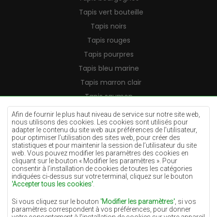
Tapis vert bouteille
Tapis noirs
Tapis rouges
Tapis pourpres
Tapis bleu marine
Tapis marron clair
Tapis saumon
Tapis crème
Afin de fournir le plus haut niveau de service sur notre site web,
nous utilisons des cookies. Les cookies sont utilisés pour
Tapis lilas
adapter le contenu du site web aux préférences de l’utilisateur,
pour optimiser l’utilisation des sites web, pour créer des
Tapis jaunes
statistiques et pour maintenir la session de l’utilisateur du site
Tapis menthe
web. Vous pouvez modifier les paramètres des cookies en
cliquant sur le bouton « Modifier les paramètres ». Pour
Tapis bleus
consentir à l’installation de cookies de toutes les catégories
indiquées ci-dessus sur votre terminal, cliquez sur le bouton
Tapis oranges
'Accepter tous les cookies'
.
Tapis roses
Si vous cliquez sur le bouton
'Modifier les paramètres'
, si vos
Tapis gris
paramètres correspondent à vos préférences, pour donner