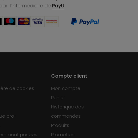
par l’intermédiaire de
PayU
Compte client
ière de cookies
Mon compte
Panier
Historique des
que pro-
commandes
s
Produits
uemment posées
Promotion