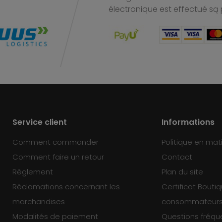
électronique est effectué
są 
Service client
Informations
Comment commander
Politique en mat
Comment faire un retour
Contact
Règlement
Plan du site
Réclamations concernant les
Certificat Bouti
marchandises
consommateur
Modalités de paiement
Questions fréq