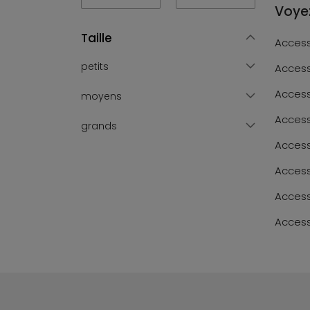
Voyez
Taille
Access
petits
Access
Access
moyens
Access
grands
Acces
Access
Access
Access