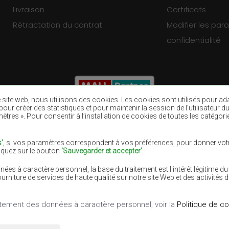
Livraison
Certificats
Rétractation du contrat
Modifier les pa
confidentialité
re site web, nous utilisons des cookies. Les cookies sont utilisés pour a
eb, pour créer des statistiques et pour maintenir la session de l’utilisate
ètres ». Pour consentir à l’installation de cookies de toutes les catégori
Tapis bruns
Tapis bourgogn
Tapis pourpres
Tapis bleu mari
'
, si vos paramètres correspondent à vos préférences, pour donner votr
liquez sur le bouton
'Sauvegarder et accepter'
.
Tapis lilas
Tapis jaunes
es à caractère personnel, la base du traitement est l'intérêt légitime 
Tapis roses
Tapis gris
iture de services de haute qualité sur notre site Web et des activités 
raitement des données à caractère personnel, voir la
Politique de co
éservés.