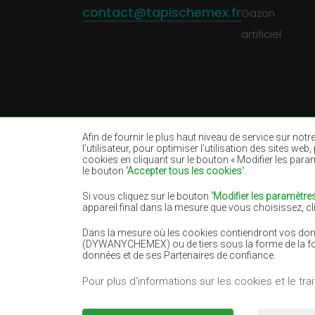
contact@tapischemex.fr
Gazon
artificiel
Afin de fournir le plus haut niveau de service sur not
l’utilisateur, pour optimiser l’utilisation des sites w
cookies en cliquant sur le bouton « Modifier les param
le bouton
'Accepter tous les cookies'
.
Tapis beiges
Tapis blancs
Tapis noirs
Tapis rouges
Si vous cliquez sur le bouton
'Modifier les paramètres
appareil final dans la mesure que vous choisissez, c
Tapis saumon
Tapis crème
Dans la mesure où les cookies contiendront vos donné
Tapis bleus
Tapis oranges
(DYWANYCHEMEX) ou de tiers sous la forme de la fourn
Tapis verts
Tapis dorés
données et de ses Partenaires de confiance.
Pour plus d'informations sur les cookies et le t
Copyright 2022
Tapis Chemex.
Tous droits r