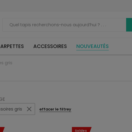
ARPETTES
ACCESSOIRES
NOUVEAUTÉS
s gris
GE
soires gris
effacer le filtrey
Soldes