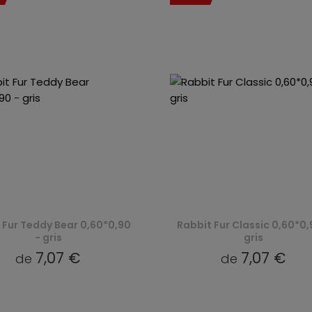
 Fur Teddy Bear 0,60*0,90
Rabbit Fur Classic 0,60*0,
- gris
gris
7,07 €
7,07 €
de
de