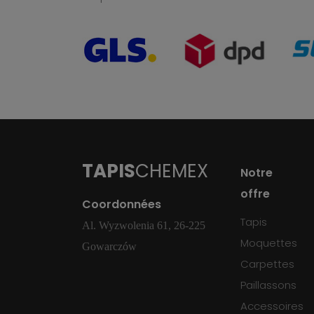
TAPIS
CHEMEX
Notre
offre
Coordonnées
Tapis
Al. Wyzwolenia 61, 26-225
Moquettes
Gowarczów
Carpettes
Paillassons
Accessoires