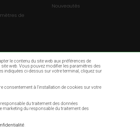
Nouveautés
ramètres de
dapter le contenu du site web aux préférences de
ur du site web. Vous pouvez modifier les paramètres des
es indiquées ci-dessus sur votre terminal, cliquez sur
es
Tapis vert bouteille
ne
Tapis marron clair
e consentement à l'installation de cookies sur votre
Tapis menthe
du responsable du traitement des données
Tapis terre cuite
de marketing du responsable du traitement des
nfidentialité
.
Réalisation:
www.dimax.pl