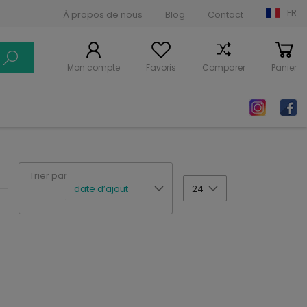
FR
À propos de nous
Blog
Contact
Mon compte
Favoris
Comparer
Panier
Trier par
date d’ajout
24
: