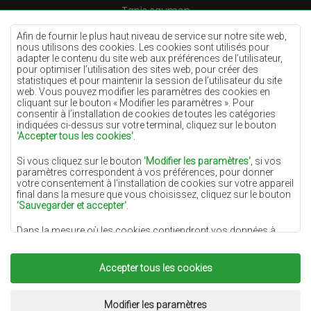
Tapis saumon
Tapis crème
Afin de fournir le plus haut niveau de service sur notre site web,
nous utilisons des cookies. Les cookies sont utilisés pour
Tapis lilas
adapter le contenu du site web aux préférences de l’utilisateur,
pour optimiser l’utilisation des sites web, pour créer des
Tapis jaunes
statistiques et pour maintenir la session de l’utilisateur du site
Tapis menthe
web. Vous pouvez modifier les paramètres des cookies en
cliquant sur le bouton « Modifier les paramètres ». Pour
Tapis bleus
consentir à l’installation de cookies de toutes les catégories
indiquées ci-dessus sur votre terminal, cliquez sur le bouton
Tapis oranges
'Accepter tous les cookies'
.
Tapis roses
Si vous cliquez sur le bouton
'Modifier les paramètres'
, si vos
Tapis gris
paramètres correspondent à vos préférences, pour donner
votre consentement à l'installation de cookies sur votre appareil
Tapis terre cuite
final dans la mesure que vous choisissez, cliquez sur le bouton
'Sauvegarder et accepter'
.
Tapis verts
Dans la mesure où les cookies contiendront vos données à
Tapis dorés
caractère personnel, la base du traitement est l'intérêt légitime
du responsable du traitement des données (DYWANYCHEMEX)
ou de tiers sous la forme de la fourniture de services de haute
Accepter tous les cookies
qualité sur notre site Web et des activités de marketing du
responsable du traitement des données et de ses Partenaires de
Copyright 2022
Tapis Chemex.
Tous droits réservés.
confiance.
Réalisation:
www.dimax.pl
Modifier les paramètres