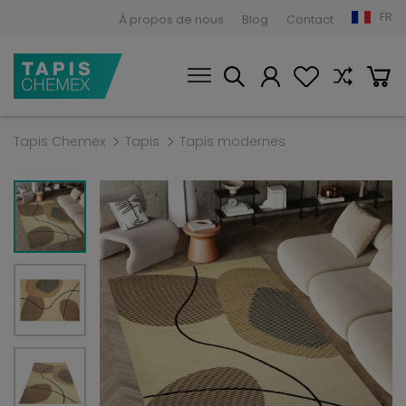
FR
À propos de nous
Blog
Contact
Tapis Chemex
Tapis
Tapis modernes