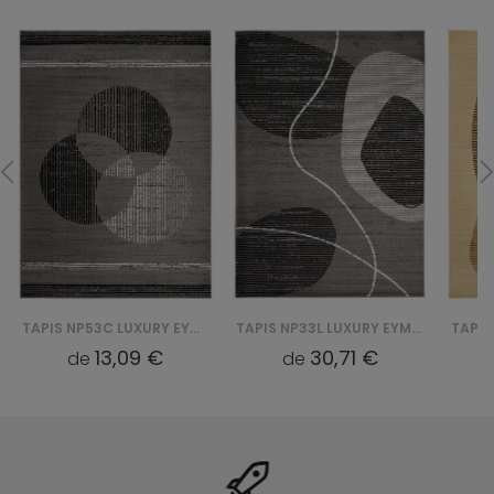
TAPIS NP53C LUXURY EYM - SZARY
TAPIS NP33L LUXURY EYM - SZARY
13,09 €
30,71 €
de
de