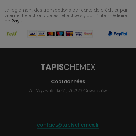
Le règlement des transactions par carte de crédit et par
virement électronique est effectué
są par l’intermédiaire
de
PayU
TAPIS
CHEMEX
Coordonnées
Al. Wyzwolenia 61, 26-225 Gowarczów
contact@tapischemex.fr