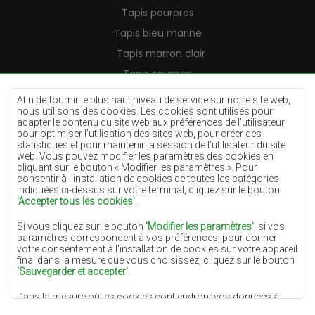
Tapis pourpres
Tapis bleu marine
Tapis marron clair
Tapis saumon
Tapis crème
Afin de fournir le plus haut niveau de service sur notre site web,
nous utilisons des cookies. Les cookies sont utilisés pour
Tapis lilas
adapter le contenu du site web aux préférences de l’utilisateur,
pour optimiser l’utilisation des sites web, pour créer des
Tapis jaunes
statistiques et pour maintenir la session de l’utilisateur du site
Tapis menthe
web. Vous pouvez modifier les paramètres des cookies en
cliquant sur le bouton « Modifier les paramètres ». Pour
Tapis bleus
consentir à l’installation de cookies de toutes les catégories
indiquées ci-dessus sur votre terminal, cliquez sur le bouton
Tapis oranges
'Accepter tous les cookies'
.
Tapis roses
Si vous cliquez sur le bouton
'Modifier les paramètres'
, si vos
Tapis gris
paramètres correspondent à vos préférences, pour donner
votre consentement à l'installation de cookies sur votre appareil
Tapis terre cuite
final dans la mesure que vous choisissez, cliquez sur le bouton
'Sauvegarder et accepter'
.
Tapis verts
Dans la mesure où les cookies contiendront vos données à
Tapis dorés
caractère personnel, la base du traitement est l'intérêt légitime