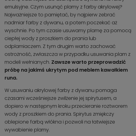
emulsyjne. Czym usunąć plamy z farby akrylowej?
Najważniejsze to pamiętać, by najpierw zebrać
nadmiar farby z dywanu, a potem poczekać aż
wyschnie. Po tym czasie usuwamy plamę za pomocą
ciepłej wody z proszkiem do prania lub
odplamiaczem. Z tym drugim warto zachować
ostrożność, zwłaszcza w przypadku usuwania plam z
modeli wełnianych.
Zawsze warto przeprowadzić
próbę na jakimś ukrytym pod meblem kawałkiem
runa.
W usuwaniu akrylowej farby z dywanu pomaga
czasami wcześniejsze zwilżenie jej spirytusem, a
dopiero w następnym kroku przecieranie roztworem
wody z proszkiem do prania. Spirytus zmiękczy
oblepione farbą włókna i pozwoli na łatwiejsze
wywabienie plamy.