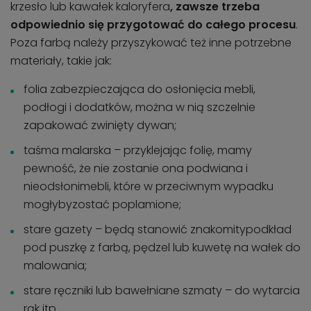
krzesło lub kawałek kaloryfera
, zawsze trzeba
odpowiednio się przygotować do całego procesu
.
Poza farbą należy przyszykować też inne potrzebne
materiały, takie jak:
folia zabezpieczająca do osłonięcia mebli,
podłogi i dodatków, można w nią szczelnie
zapakować zwinięty dywan;
taśma malarska – przyklejając folię, mamy
pewność, że nie zostanie ona podwiana i
nieodsłonimebli, które w przeciwnym wypadku
mogłybyzostać poplamione;
stare gazety – będą stanowić znakomitypodkład
pod puszkę z farbą, pędzel lub kuwetę na wałek do
malowania;
stare ręczniki lub bawełniane szmaty – do wytarcia
rąk itp.