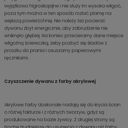
wyjątkowo higroskopijne i nie służy im wysoka wilgoć,
poza tym można w ten sposób rozlać plamę na
większą powierzchnię. Nie należy też pocierać
dywanu zbyt energicznie, aby zabrudzenie nie
wniknęło głębiej. Na koniec przecieramy dane miejsce
wilgotną ściereczką, żeby pozbyć się śladów z
proszku do prania i osuszamy papierowymi
ręcznikami.
Czyszczenie dywanu z farby akrylowej
Akrylowe farby doskonale nadają się do krycia ścian
o różnej fakturze i z różnych tworzyw, gdyż są
produkowane na bazie żywicy. Z drugiej strony są
trochę trudniejsze do usunięcia z dywanu niż farby