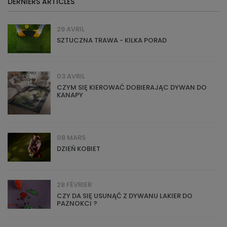
DERNIERS ARTICLES
29 AVRIL
SZTUCZNA TRAWA - KILKA PORAD
03 AVRIL
CZYM SIĘ KIEROWAĆ DOBIERAJĄC DYWAN DO
KANAPY
08 MARS
DZIEŃ KOBIET
28 FÉVRIER
CZY DA SIĘ USUNĄĆ Z DYWANU LAKIER DO
PAZNOKCI ?