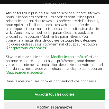
Tapis saumon
Tapis crème
Afin de fournir le plus haut niveau de service sur notre site web,
nous utilisons des cookies. Les cookies sont utilisés pour
Tapis lilas
adapter le contenu du site web aux préférences de l’utilisateur,
pour optimiser l’utilisation des sites web, pour créer des
Tapis jaunes
statistiques et pour maintenir la session de l’utilisateur du site
Tapis menthe
web. Vous pouvez modifier les paramètres des cookies en
cliquant sur le bouton « Modifier les paramètres ». Pour
Tapis bleus
consentir à l’installation de cookies de toutes les catégories
indiquées ci-dessus sur votre terminal, cliquez sur le bouton
Tapis oranges
'Accepter tous les cookies'
.
Tapis roses
Si vous cliquez sur le bouton
'Modifier les paramètres'
, si vos
Tapis gris
paramètres correspondent à vos préférences, pour donner
votre consentement à l'installation de cookies sur votre appareil
Tapis terre cuite
final dans la mesure que vous choisissez, cliquez sur le bouton
'Sauvegarder et accepter'
.
Tapis verts
Dans la mesure où les cookies contiendront vos données à
Tapis dorés
caractère personnel, la base du traitement est l'intérêt légitime
du responsable du traitement des données (DYWANYCHEMEX)
ou de tiers sous la forme de la fourniture de services de haute
Accepter tous les cookies
qualité sur notre site Web et des activités de marketing du
responsable du traitement des données et de ses Partenaires de
Copyright 2022
Tapis Chemex.
Tous droits réservés.
confiance.
Réalisation:
www.dimax.pl
Modifier les paramètres